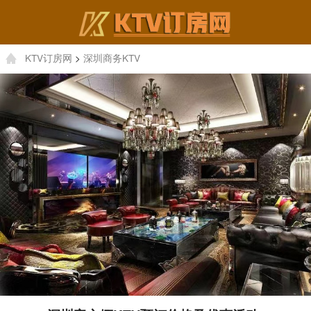
KTV订房网
>
深圳商务KTV