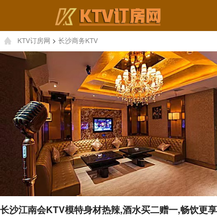
KTV订房网
>
长沙商务KTV
长沙江南会KTV模特身材热辣,酒水买二赠一,畅饮更享