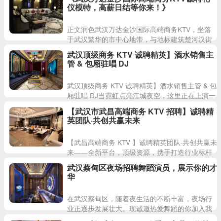
推岗位人员。本店生意
仪模特，高薪日结等你来！》
正文润色武汉万达金沙国际高端商务KTV，坐落
于武汉繁华的市中心地带，与地标建筑楚河汉街
万达广场一号门仅一路之隔。作为武汉高端商务
武汉顶级商务 KTV 诚聘精英】酒水销售主
KTV领域的佼佼者，这
管 & 包厢驻唱 DJ
武汉顶级商务 KTV 诚聘精英】酒水销售主管 & 包
厢驻唱 DJ当霓虹点亮江城夜空，这里正在上演一
场关于财富与梦想的狂欢！武汉地标级商务 KT
【武汉市武昌高端商务 KTV 招聘】诚聘精
英团队·共创共赢未来
【武昌高端商务 KTV 】诚聘精英团队·共创共赢未
来——全新平台，顶级资源，携手打造行业标杆
一、品牌优势顶尖设计，奢享体验 ：空间布局由
武汉蔡甸区夜场招聘舞蹈演员，展示你的才
国际
华
在武汉蔡甸区，随着夜生活的不断丰富，夜场行
业正逐步发展壮大。现诚邀热爱舞蹈的你加入我
们的团队，成为夜场的一员，展示你的才华。我