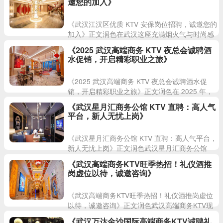
邀您的加入》
《武汉江汉区优质 KTV 安保岗位招聘，诚邀您的
加入》正文润色在武汉这座充满烟火气与时尚感
的城市里，KTV 是人们休闲娱乐的热门之选。今
《2025 武汉高端商务 KTV 夜总会诚聘酒
天，就为大家介
水促销，开启精彩职业之旅》
《2025 武汉高端商务 KTV 夜总会诚聘酒水促
销，开启精彩职业之旅》正文润色在 2025 年，
武汉这座充满活力与魅力的城市中，有一家高端
《武汉星月汇商务公馆 KTV 直聘：高人气
商务 KT
平台，新人无忧上岗》
《武汉星月汇商务公馆 KTV 直聘：高人气平台，
新人无忧上岗》正文润色武汉星月汇商务公馆
KTV 现面向社会诚挚直聘！我们拥有武汉市极具
《武汉高端商务KTV旺季热招！礼仪酒推
人气的商务 K
岗虚位以待，诚邀咨询》
《武汉高端商务KTV旺季热招！礼仪酒推岗虚位
以待，诚邀咨询》正文润色武汉高端商务KTV现
正值旺季，因业务繁忙，特面向社会诚聘礼仪酒
《武汉万达金沙国际高端商务KTV诚聘礼