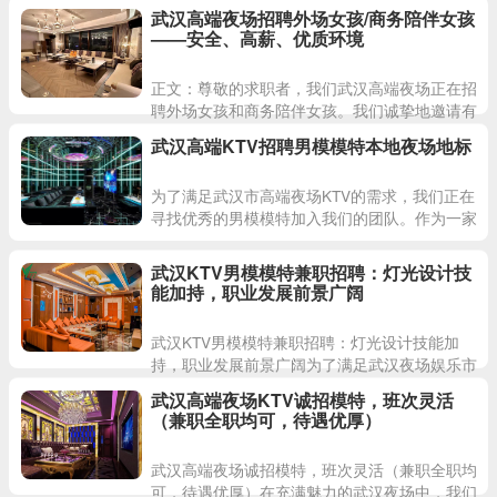
工作的双重收获！我们是一家在武汉享有盛名的
武汉高端夜场招聘外场女孩/商务陪伴女孩
KTV，包厢每日爆满，
——安全、高薪、优质环境
正文：尊敬的求职者，我们武汉高端夜场正在招
聘外场女孩和商务陪伴女孩。我们诚挚地邀请有
志于在娱乐行业发展的年轻女性加入我们的团
武汉高端KTV招聘男模模特本地夜场地标
队。岗位要求：1. 年龄在
为了满足武汉市高端夜场KTV的需求，我们正在
寻找优秀的男模模特加入我们的团队。作为一家
高端娱乐场所，我们一直致力于为顾客提供优质
的服务和极致的娱乐体验
武汉KTV男模模特兼职招聘：灯光设计技
能加持，职业发展前景广阔
武汉KTV男模模特兼职招聘：灯光设计技能加
持，职业发展前景广阔为了满足武汉夜场娱乐市
场的需求，我们正在寻找具备灯光设计技能的男
武汉高端夜场KTV诚招模特，班次灵活
模模特加入我们的团队。这
（兼职全职均可，待遇优厚）
武汉高端夜场诚招模特，班次灵活（兼职全职均
可，待遇优厚）在充满魅力的武汉夜场中，我们