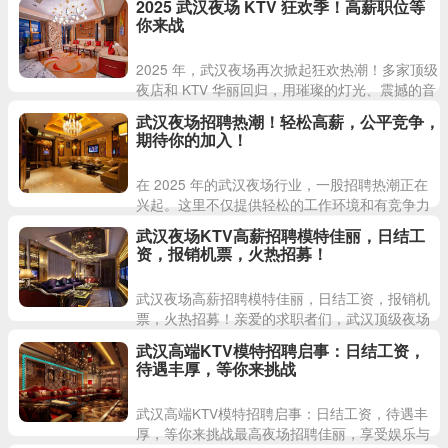
2025 武汉夜场 KTV 狂欢季！高薪职位等
们提供多个职位，适合各种
你来战
2025 年，武汉夜场再次掀起狂欢热潮！多家顶级
夜店和 KTV 华丽回归，用璀璨的灯光、震撼的音
乐和时尚的氛围，重新定义华中地区的夜生活标
武汉夜场招聘热潮！轻松高薪，公平竞争，
准。现在，我
期待你的加入！
在 2025 年的武汉夜场行业，一股招聘热潮正在
兴起。这里不仅提供轻松的工作环境和有竞争力
的薪资，更是一个展示个人魅力和实现自我价值
武汉夜场KTV高薪招聘模特佳丽，日结工
的理想平台。无论你
资，报销机票，火热招募！
武汉夜场高薪招聘模特佳丽，日结工资，报销机
票，火热招募！亲爱的求职者们，武汉顶级夜场
现正火热招聘模特和佳丽。我们真诚直招，无需
武汉高端KTV模特招聘启事：日结工资，
中介费用。这里的场子人气
待遇丰厚，等你来挑战
武汉高端KTV模特招聘启事：日结工资，待遇丰
厚，等你来挑战最高夜场招聘佳丽，享受娱乐与