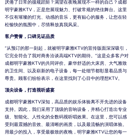
厌倦了日常的循规蹈矩？渴望在夜晚展现不一样的自己？成都
明宇豪雅KTV，正是您展现魅力、打破常规的绝佳舞台。这里
不仅有璀璨的灯光、动感的音乐，更有贴心的服务，让您在轻
松愉快的氛围中，尽情释放真我风采。
客户赞誉，口碑见证品质
“从预订的那一刻起，就被明宇豪雅KTV的宣传版面深深吸引，
它完全符合了我对商务洽谈高端KTV的期待。”这是众多客户对
成都明宇豪雅KTV的共同评价。豪华舒适的大床房、大气雅致
的卫生间、以及崭新的电子设备，每一处细节都彰显着品质与
尊贵。顾客们纷纷表示，在这里找到了心目中的理想KTV。
顶尖设备，打造视听盛宴
成都明宇豪雅KTV深知，高品质的娱乐体验离不开先进的设备
支持。因此，我们采用了顶级的音响设备，并精心打造出专业
级、智能化、人性化的全数码视听唱效果。在这里，您可以感
受到最震撼的音效、最清晰的画质，以及最流畅的演唱体验。
用最少的投入，享受最极致的夜晚，明宇豪雅KTV让您的每一