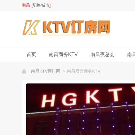
南昌 [
切换城市
]
首页
南昌商务KTV
南昌夜总会
南
南昌KTV预订网
>
南昌后宫商务KTV