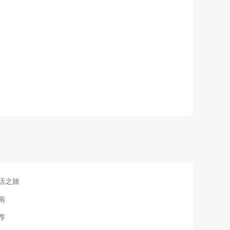
活之旅
南
荐