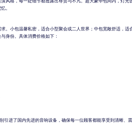
装潢风格，每一处细节都透露出尊贵与不凡。超大豪华包间内，灯光
记忆。
需求。小包温馨私密，适合小型聚会或二人世界；中包宽敞舒适，适
位与身份。具体消费价格如下：
人
特别引进了国内先进的音响设备，确保每一位顾客都能享受到清晰、