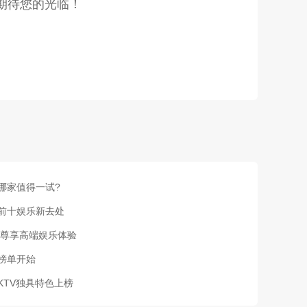
吧期待您的光临！
哪家值得一试?
名前十娱乐新去处
,尊享高端娱乐体验
这榜单开始
KTV独具特色上榜