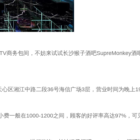
V商务包间，不妨来试试长沙猴子酒吧SupreMonke
市天心区湘江中路二段36号海信广场3层，营业时间为晚上19
小费一般在1000-1200之间，顾客的好评率高达97%，可见