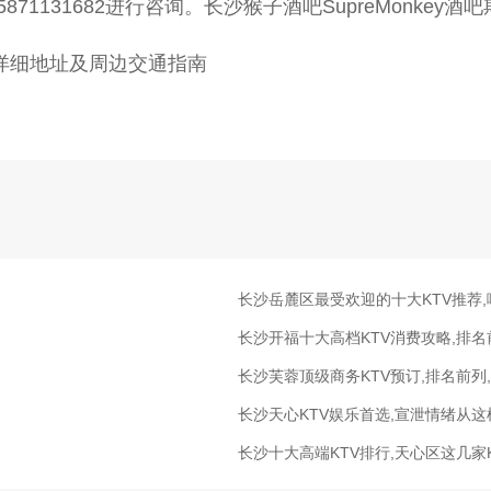
1131682进行咨询。长沙猴子酒吧SupreMonkey酒
详细地址及周边交通指南
长沙岳麓区最受欢迎的十大KTV推荐,
长沙开福十大高档KTV消费攻略,排
长沙芙蓉顶级商务KTV预订,排名前列
长沙天心KTV娱乐首选,宣泄情绪从
长沙十大高端KTV排行,天心区这几家