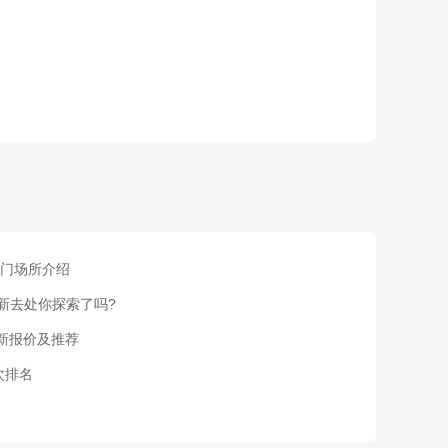
热门场所介绍
闲新去处你探索了吗?
最新报价及推荐
次排名
选