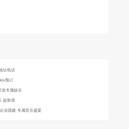
V地址电话
ktv预订
打造专属娱乐
队 超靠谱
请·企业团建·专属音乐盛宴