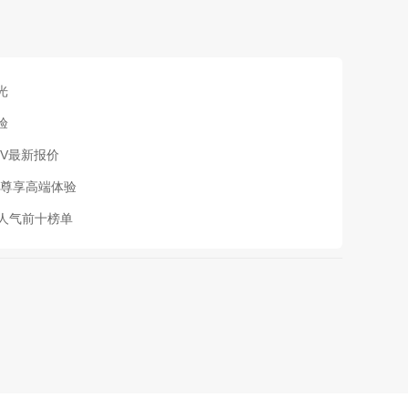
光
验
TV最新报价
,尊享高端体验
,人气前十榜单